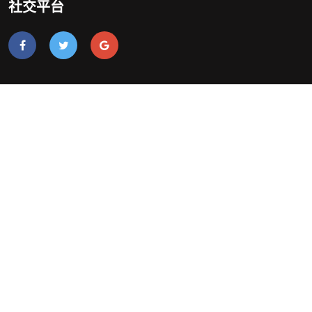
社交平台
导航
手机版扑克之星APP下载网址
精品项目
游戏中心
在线客服
联系扑克之星PokerStars下载
网站地图
地址
网站地图
网站地图
Pokerist下载网页版
Pokerist下载手机版入口
Pokerist下载APP下载