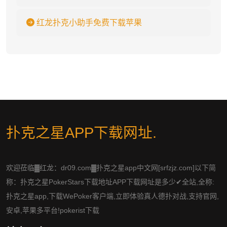
红龙扑克小助手免费下载苹果
扑克之星APP下载网址
.
欢迎莅临▓红龙：dr09.com▓扑克之星app中文网[srfzjz.com]以下简
称：扑克之星PokerStars下载地址APP下载网址是多少✔全站,全称:
扑克之星app,下载WePoker客户端,立即体验真人德扑对战,支持官网,
安卓,苹果多平台!pokerist下载