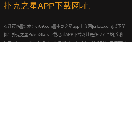
扑克之星APP下载网址
.
欢迎莅临▓红龙：dr09.com▓扑克之星app中文网[srfzjz.com]以下简
称：扑克之星PokerStars下载地址APP下载网址是多少✔全站,全称:
扑克之星app,下载WePoker客户端,立即体验真人德扑对战,支持官网,
安卓,苹果多平台!pokerist下载
社交平台
导航
手机版扑克之星APP下载网址
精品项目