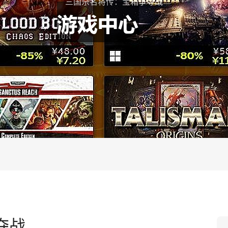
三国杀名将传：宝箱争夺战
夺战