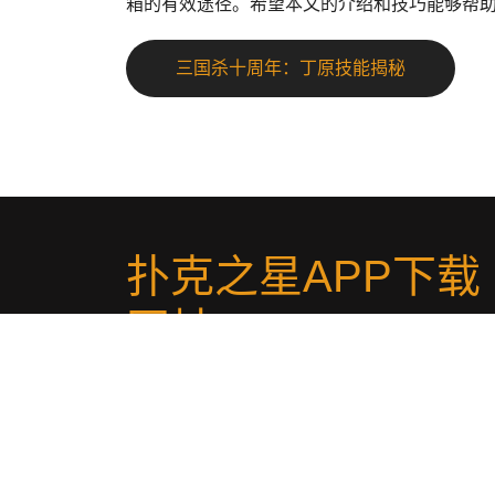
箱的有效途径。希望本文的介绍和技巧能够帮
三国杀十周年：丁原技能揭秘
扑克之星APP下载
网址
.
欢迎莅临▓红龙：dr09.com▓扑克之星app中文网
[srfzjz.com]以下简称：扑克之星PokerStars下载地址A
下载网址是多少✔全站,全称:扑克之星app,下载WePoke