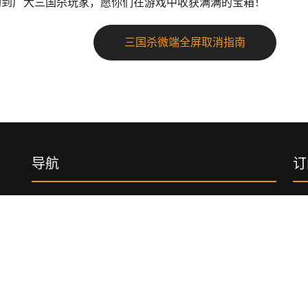
助到广大三国杀玩家，愿你们在游戏中收获满满的宝箱！
三国杀微端全屏取消指南
导航
订
手机版扑克之星APP下载
精品项目
订
网址
游戏中心
在线客服
联系扑克之星PokerStars
下载地址
PP
r
网站地图
网站地图